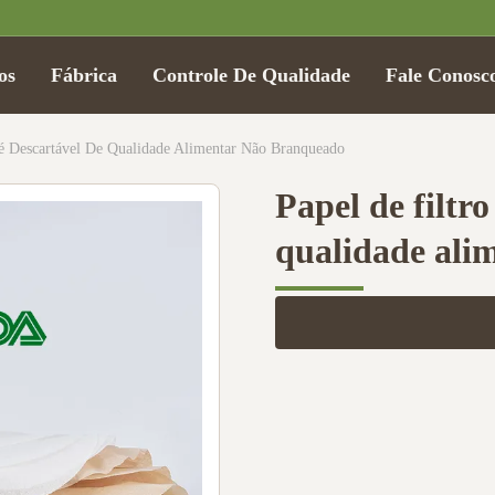
os
Fábrica
Controle De Qualidade
Fale Conosc
fé Descartável De Qualidade Alimentar Não Branqueado
Papel de filtro
qualidade ali