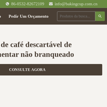
86-0532-82672109
info@bakingcup.com.cn
o
Pedir Um Orçamento
 de café descartável de
mentar não branqueado
CONSULTE AGORA