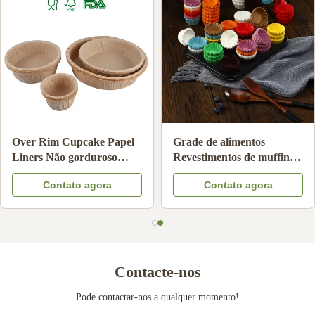
cozinha
Over Rim Cupcake Papel
Grade de alimento
Liners Não gorduroso
Revestimentos de 
resistente ao calor Muffin
prova de gordura
ra
Contato agora
Contato ago
Copas de Forja para
descartáveis de pa
aniversário casamento
cozimento não peg
sobremesa fazer
Copas de bolinhos
bolinhos para fest
Contacte-nos
Pode contactar-nos a qualquer momento!