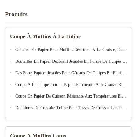
Produits
Coupe À Muffins À La Tulipe
Gobelets En Papier Pour Muffins Résistants À La Graisse, Doublures De Cupcakes Tulipes Antiadhésives Résistantes À La Chaleur, Vente En Gros, Noël
Bouteilles En Papier Décoratif Jetables En Forme De Tulipes Porte-Papiers Décoratifs Pour Gâteaux De Mariage
Des Porte-Papiers Jetables Pour Gâteaux De Tulipes En Plusieurs Formes Et Couleurs, Parfaits Pour La Cuisson À La Maison.
Coupe À La Tulipe Journal Papier Parchemin Anti-Graisse Revêtements De Gâteau Jetables Résistant À La Chaleur Pâtisserie Base De Papier Plateaux
Coupe En Papier De Cuisson Résistante Aux Températures Élevées, Non Collante, Doublure Jetable
Doublures De Cupcake Tulipe Pour Tasses De Cuisson Papier Parchemin Européen Non Blanchi Doublures De Muffins Tulipes Emballage De Cupcake Pour La Fête De Noël
Coupe À Muffins Lotus