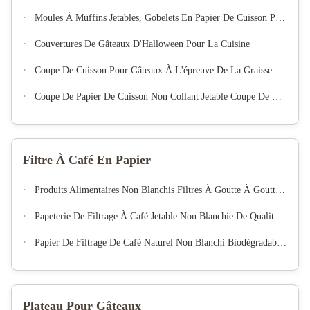
Moules À Muffins Jetables, Gobelets En Papier De Cuisson Pour Cupcakes
Couvertures De Gâteaux D'Halloween Pour La Cuisine
Coupe De Cuisson Pour Gâteaux À L'épreuve De La Graisse & Coupe De Muffin À Usage Unique De Qualité Européenne
Coupe De Papier De Cuisson Non Collant Jetable Coupe De Gâteau Pour Une Soirée De Boulangerie
Filtre À Café En Papier
Produits Alimentaires Non Blanchis Filtres À Goutte À Goutte À Main Filtres À Café Résistants À L'huile Filtre À Café Papyrus Compatible
Papeterie De Filtrage À Café Jetable Non Blanchie De Qualité Alimentaire
Papier De Filtrage De Café Naturel Non Blanchi Biodégradable À Usage Unique Panier À Cône Versé À Goutte À Goutte Filtres De Café Pour La Préparation De Café À Domicile
Plateau Pour Gâteaux