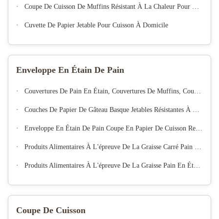
Coupe De Cuisson De Muffins Résistant À La Chaleur Pour Les Anniversaires De Mariage
Cuvette De Papier Jetable Pour Cuisson À Domicile
Enveloppe En Étain De Pain
Couvertures De Pain En Étain, Couvertures De Muffins, Couvertures De Papier De Boulangerie De Qualité Alimentaire, Couvertures De Haute Qualité
Couches De Papier De Gâteau Basque Jetables Résistantes À La Graisse Petits Plateaux De Cuisson De Gâteaux Au Fromage Brûlés Utilisation De Dessert De Fête
Enveloppe En Étain De Pain Coupe En Papier De Cuisson Rectangulaire Étanche À La Graisse Enveloppe De Muffin Jetable
Produits Alimentaires À L'épreuve De La Graisse Carré Pain D'étain Enveloppe De Papier Pour Gâteau À Muffin Jetable
Produits Alimentaires À L'épreuve De La Graisse Pain En Étain Enveloppe De Boulangerie Coupe À Pâte À Tartes À Muffin Jetables Enveloppes En Papier
Coupe De Cuisson