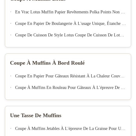
En Vrac Lotus Muffin Papier Revêtements Polka Points Non Gras Four Sécurisé Porte-Gouttes Jetables Pour Le Mariage Cuisson À La Maison
Coupe En Papier De Boulangerie À L'usage Unique, Étanche À La Graisse, Doublure De Muffin Non Collant, Enveloppe De Gâteau Pour La Fête Des Desserts
Coupe De Cuisson De Style Lotus Coupe De Cuisson De Lotus Colorée
Coupe À Muffins À Bord Roulé
Coupe En Papier Pour Gâteaux Résistant À La Chaleur Couvertures De Tasse À Muffin Jetables
Coupe À Muffins En Rouleau Pour Gâteaux À L'épreuve De La Graisse Et Revêtements Jetables De Qualité Alimentaire
Une Tasse De Muffins
Coupe À Muffins Jetables À L'épreuve De La Graisse Pour Usage Domestique Et De Boulangerie