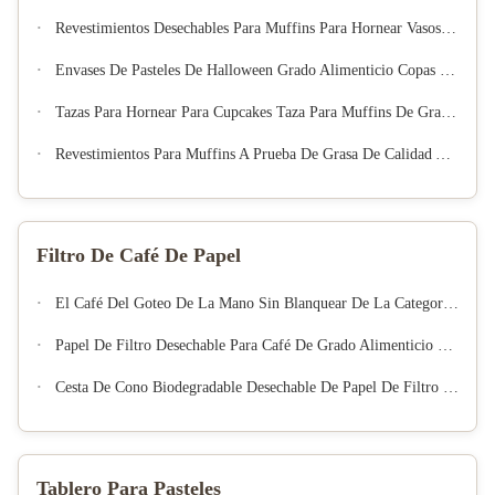
Revestimientos Desechables Para Muffins Para Hornear Vasos De Papel Para Cupcakes
Envases De Pasteles De Halloween Grado Alimenticio Copas De Papel Horneado Muffin Cupcake Holders
Tazas Para Hornear Para Cupcakes Taza Para Muffins De Grado Europeo Desechable Y Resistente A La Grasa
Revestimientos Para Muffins A Prueba De Grasa De Calidad Alimentaria, Vasos De Papel Antiadherentes Desechables Para Hornear, Envoltorios Para Magdalenas Para El Hogar, Panadería, Fiesta, Postre
Filtro De Café De Papel
El Café Del Goteo De La Mano Sin Blanquear De La Categoría Alimenticia Filtra El Papel Resistente Del Tamiz Del Café Del Aceite Compatible
Papel De Filtro Desechable Para Café De Grado Alimenticio Sin Blanquear
Cesta De Cono Biodegradable Desechable De Papel De Filtro De Café Natural Sin Blanquear, Filtros De Café Por Goteo Para Elaboración De Café En Casa
Tablero Para Pasteles