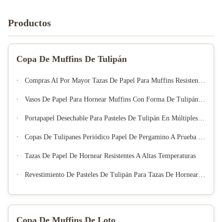
Productos
Copa De Muffins De Tulipán
Compras Al Por Mayor Tazas De Papel Para Muffins Resistentes A La Grasa, Resistentes Al Calor, No Adhesivo
Vasos De Papel Para Hornear Muffins Con Forma De Tulipán, Soportes De Papel Decorativos Desechables Para Pasteles, Suministros De Panadería Para Cumpleaños Y Bodas
Portapapel Desechable Para Pasteles De Tulipán En Múltiples Formas Y Colores, Perfecto Para Hornear En Casa
Copas De Tulipanes Periódico Papel De Pergamino A Prueba De Grasa Revestidores De Pasteles Desechables Resistentes Al Calor Bases De Repostería Bandejas De Papel
Tazas De Papel De Hornear Resistentes A Altas Temperaturas
Revestimiento De Pasteles De Tulipán Para Tazas De Hornear Papel De Pergamino Europeo Sin Blanquear Revestimiento De Muffins De Tulipán Revestimiento De Pasteles Para La Fiesta De Navidad
Copa De Muffins De Loto