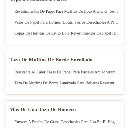
Revestimientos De Papel Para Muffins De Loto A Granel, Soportes Desechables Para Pasteles No Grasosos Para Horno, Para Hornear En Casa Y Bodas
Vasos De Papel Para Hornear Lotus, Forros Desechables A Prueba De Grasa Para Muffins, Envoltorios Antiadherentes Para Magdalenas, Para Panadería, Postre Y Fiesta
Copas De Hornear De Estilo Loto Revestimientos De Papel Resistentes A Altas Temperaturas Papel De Hornear Certificado FDA Y FSC Copas De Hornear De Loto Coloridas
Taza De Muffins De Borde Enrollado
Resistente Al Calor Tazas De Papel Para Pasteles Antiadherentes Revestidores De Tazas Para Muffins Desechables Portadores De Horno Seguros Para Alimentos
Taza De Muffins De Borde Laminado Para Bolleras Resistente A La Grasa Y Recubrimientos Desechables De Calidad Alimenticia Premium
Más De Una Taza De Romero
Envases A Prueba De Grasa Desechables Para Uso En El Hogar Y Panadería