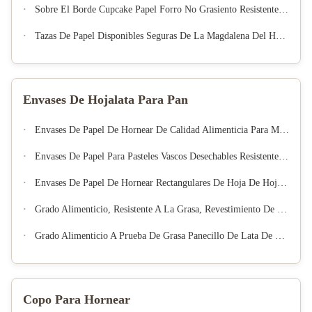
Sobre El Borde Cupcake Papel Forro No Grasiento Resistente Al Calor Muffin Tazas De Hornear Para El Cumpleaños De La Boda Postre De La Fabricación
Tazas De Papel Disponibles Seguras De La Magdalena Del Horno Antiadherente Para La Hornada Casera De La Panadería
Envases De Hojalata Para Pan
Envases De Papel De Hornear De Calidad Alimenticia Para Muffins Envases De Papel De Hornear De Calidad Alimenticia Para Alimentos
Envases De Papel Para Pasteles Vascos Desechables Resistentes A La Grasa Envases Para Hornear Pasteles De Queso Pequeños Quemados Uso Para Postres De Fiesta
Envases De Papel De Hornear Rectangulares De Hoja De Hoja De Hoja De Hornear Resistentes A La Grasa Envases Desechables Para Muffins
Grado Alimenticio, Resistente A La Grasa, Revestimiento De Papel Para Muffins Y Pasteles Desechables
Grado Alimenticio A Prueba De Grasa Panecillo De Lata De Forro Copas De Hornear Muffins Desechables Para Pasteles Forros De Papel
Copo Para Hornear