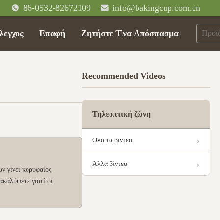
86-0532-82672109
info@bakingcup.com.cn
λεγχος
Επαφή
Ζητήστε Ένα Απόσπασμα
Recommended Videos
Τηλεοπτική ζώνη
Όλα τα βίντεο
Άλλα βίντεο
υν γίνει κορυφαίος
ακαλύψετε γιατί οι