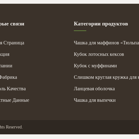
рые связи
Категории продуктов
я Страница
Чашка для маффинов «Тюльп
кция
Кубок лотосных кексов
пании
Кубок с муффинами
Фабрика
Слишком круглая кружка для 
ль Качества
Ланцевая оболочка
ктные Данные
Чашка для выпечки
hts Reserved.